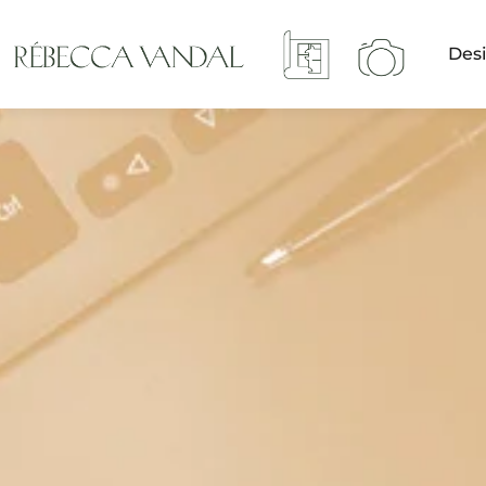
Desi
RÉBECCA VANDAL - DESIGNER D'INTÉRIEUR ET PHOTOGRAPHE À GRANBY