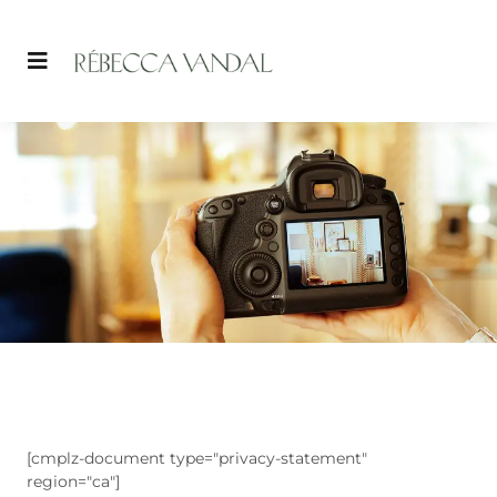
Design d’intérieur
[cmplz-document type="privacy-statement"
region="ca"]